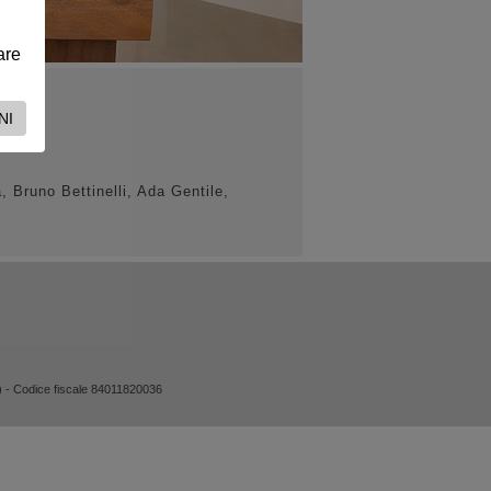
are
NI
Bruno Bettinelli, Ada Gentile,
) - Codice fiscale 84011820036