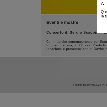
AT
Ques
la 
Eventi e mostre
Concerto di Sergio Scappini - E
Con musiche contemporanee per fisarm
Ruggero Laganà, K. Olczak, Paolo Rim
Ideazione e presentazione di Davide 
All Rights Reserved 2026 © Fo