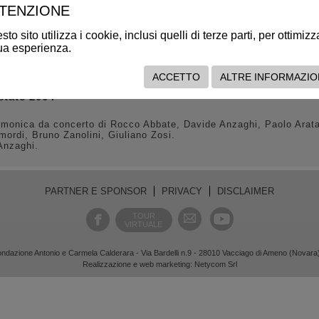
TENZIONE
to sito utilizza i cookie, inclusi quelli di terze parti, per ottimizz
tua esperienza.
ACCETTO
ALTRE INFORMAZIO
state 2004
onica da concerto di Rocco Abbate, Davide Anzaghi, Paolo Arata, 
ordi, Bruno Zanolini, Giuliano Zosi.
Anzaghi.
PARTNER E SPONSOR
PRIVACY
DISCLAIMER
TOUR
VIRTUALE
ndazione Antonio e Carmela Calderara - Via Bardelli n.9 - 28010 Vacciago di Ameno (Novara
Realizzazione e web marketing:
Netycom Srl