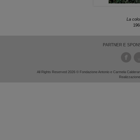
La col
196
PARTNER E SPON
V
All Rights Reserved 2026 © Fondazione Antonio e Carmela Calderara
Realizzazion