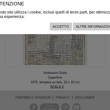
TENZIONE
to sito utilizza i cookie, inclusi quelli di terze parti, per ottimizz
tua esperienza.
ACCETTO
ALTRE INFORMAZIO
Ambrosini Giulio
Superficie
1975, tempera su tela, 15 x 10 cm
SCALA 2
PARTNER E SPONSOR
PRIVACY
DISCLAIMER
TOUR
VIRTUALE