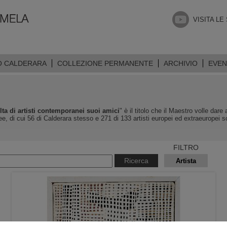
VISITA LE
O CALDERARA
COLLEZIONE PERMANENTE
ARCHIVIO
EVEN
lta di artisti contemporanei suoi amici
" è il titolo che il Maestro volle dar
e, di cui 56 di Calderara stesso e 271 di 133 artisti europei ed extraeuropei sc
FILTRO
Ricerca