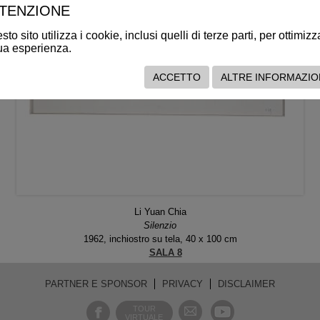
TENZIONE
to sito utilizza i cookie, inclusi quelli di terze parti, per ottimizz
tua esperienza.
ACCETTO
ALTRE INFORMAZIO
Li Yuan Chia
Silenzio
1962, inchiostro su tela, 40 x 100 cm
SALA 8
PARTNER E SPONSOR
PRIVACY
DISCLAIMER
TOUR
VIRTUALE