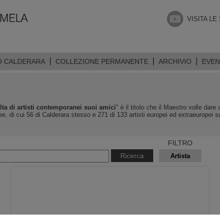
VISITA LE
O CALDERARA
COLLEZIONE PERMANENTE
ARCHIVIO
EVEN
lta di artisti contemporanei suoi amici
" è il titolo che il Maestro volle dar
e, di cui 56 di Calderara stesso e 271 di 133 artisti europei ed extraeuropei sc
FILTRO
Ricerca