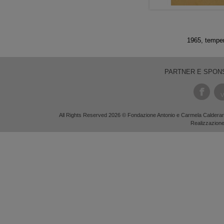
1965, temper
PARTNER E SPON
V
All Rights Reserved 2026 © Fondazione Antonio e Carmela Calderara
Realizzazion